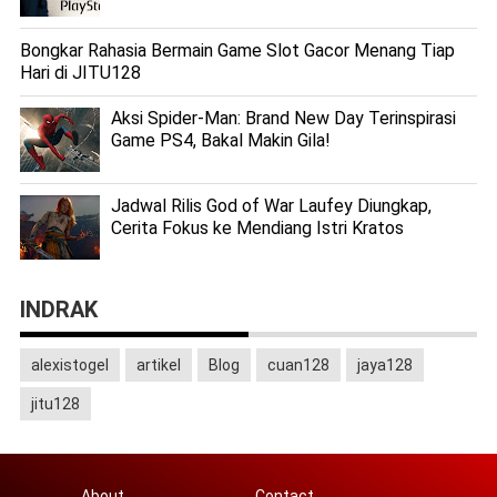
Bongkar Rahasia Bermain Game Slot Gacor Menang Tiap
Hari di JITU128
Aksi Spider-Man: Brand New Day Terinspirasi
Game PS4, Bakal Makin Gila!
Jadwal Rilis God of War Laufey Diungkap,
Cerita Fokus ke Mendiang Istri Kratos
INDRAK
alexistogel
artikel
Blog
cuan128
jaya128
jitu128
About
Contact