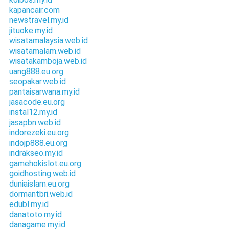
kapancair.com
newstravel.my.id
jituoke.my.id
wisatamalaysia.web.id
wisatamalam.web.id
wisatakamboja.web.id
uang888.eu.org
seopakar.web.id
pantaisarwana.my.id
jasacode.eu.org
instal12.my.id
jasapbn.web.id
indorezeki.eu.org
indojp888.eu.org
indrakseo.my.id
gamehokislot.eu.org
goidhosting.web.id
duniaislam.eu.org
dormantbri.web.id
edubl.my.id
danatoto.my.id
danagame.my.id