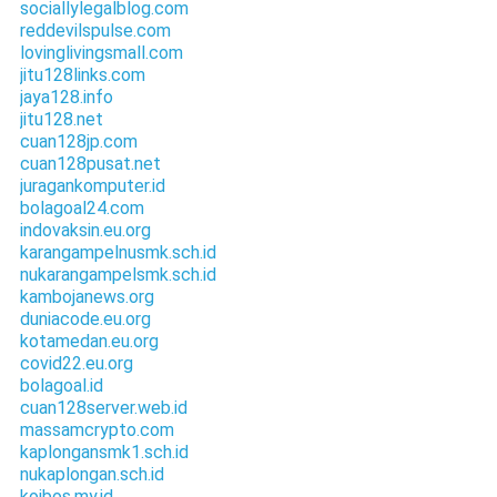
sociallylegalblog.com
reddevilspulse.com
lovinglivingsmall.com
jitu128links.com
jaya128.info
jitu128.net
cuan128jp.com
cuan128pusat.net
juragankomputer.id
bolagoal24.com
indovaksin.eu.org
karangampelnusmk.sch.id
nukarangampelsmk.sch.id
kambojanews.org
duniacode.eu.org
kotamedan.eu.org
covid22.eu.org
bolagoal.id
cuan128server.web.id
massamcrypto.com
kaplongansmk1.sch.id
nukaplongan.sch.id
koibos.my.id